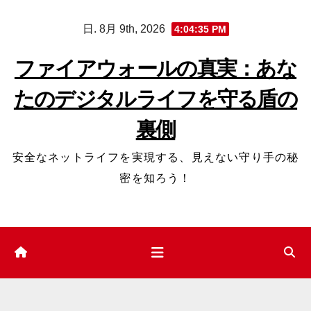
コ
日. 8月 9th, 2026
4:04:36 PM
ン
テ
ファイアウォールの真実：あな
ン
たのデジタルライフを守る盾の
ツ
へ
裏側
ス
キ
安全なネットライフを実現する、見えない守り手の秘
ッ
密を知ろう！
プ