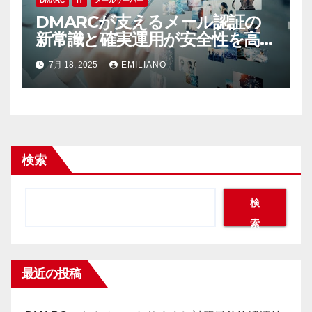
DMARC
IT
メールサーバー
DMARCが支えるメール認証の
新常識と確実運用が安全性を高め
る
7月 18, 2025
EMILIANO
検索
検
索
最近の投稿