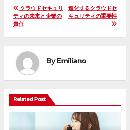
投
クラウドセキュリ
進化するクラウドセ
ティの未来と企業の
キュリティの重要性
稿
責任
ナ
ビ
ゲ
By
Emiliano
ー
シ
ョ
Related Post
ン