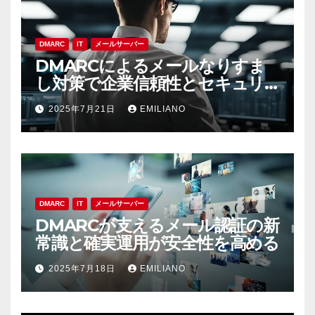
DMARC
IT
メールサーバー
DMARCによるメールなりすま
し対策で企業信頼性とセキュリ
ティを守る最前線
2025年7月21日
EMILIANO
DMARC
IT
メールサーバー
DMARCが支えるメール認証の新
常識と確実運用が安全性を高める
2025年7月18日
EMILIANO