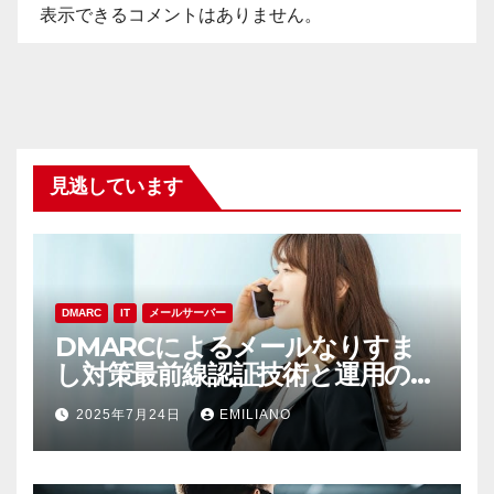
表示できるコメントはありません。
見逃しています
DMARC
IT
メールサーバー
DMARCによるメールなりすま
し対策最前線認証技術と運用の実
践ポイント
2025年7月24日
EMILIANO