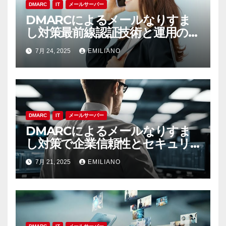
DMARC
IT
メールサーバー
DMARCによるメールなりすま
し対策最前線認証技術と運用の実
践ポイント
7月 24, 2025
EMILIANO
DMARC
IT
メールサーバー
DMARCによるメールなりすま
し対策で企業信頼性とセキュリ
ティを守る最前線
7月 21, 2025
EMILIANO