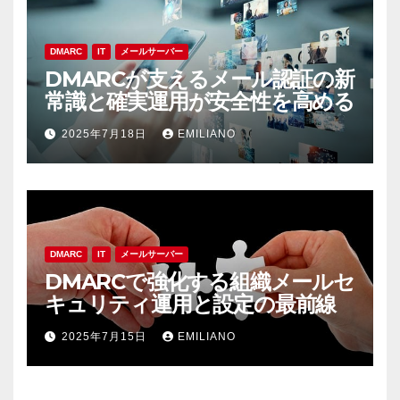
DMARC
IT
メールサーバー
DMARCが支えるメール認証の新
常識と確実運用が安全性を高める
2025年7月18日
EMILIANO
DMARC
IT
メールサーバー
DMARCで強化する組織メールセ
キュリティ運用と設定の最前線
2025年7月15日
EMILIANO