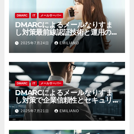
DMARC
IT
メールサーバー
DMARCによるメールなりすま
し対策最前線認証技術と運用の実
践ポイント
2025年7月24日
EMILIANO
DMARC
IT
メールサーバー
DMARCによるメールなりすま
し対策で企業信頼性とセキュリ
ティを守る最前線
2025年7月21日
EMILIANO