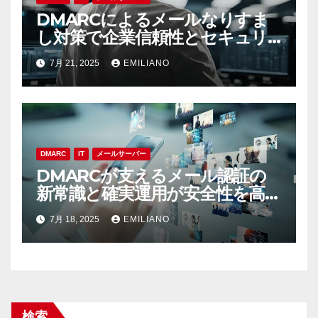
DMARCによるメールなりすま
し対策で企業信頼性とセキュリ
ティを守る最前線
7月 21, 2025
EMILIANO
DMARC
IT
メールサーバー
DMARCが支えるメール認証の
新常識と確実運用が安全性を高め
る
7月 18, 2025
EMILIANO
検索