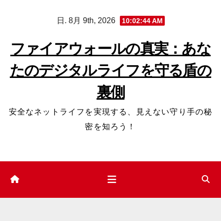
コ
日. 8月 9th, 2026
10:02:45 AM
ン
テ
ファイアウォールの真実：あな
ン
たのデジタルライフを守る盾の
ツ
へ
裏側
ス
キ
安全なネットライフを実現する、見えない守り手の秘
ッ
密を知ろう！
プ