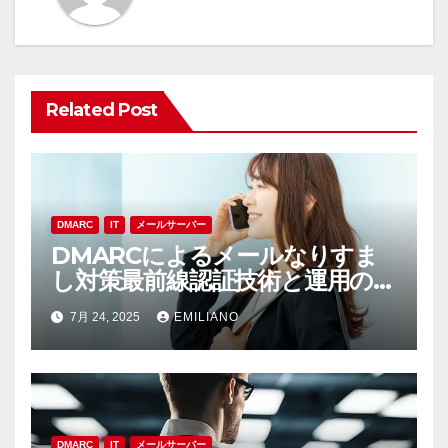
ー
シ
ョ
Related Post
ン
DMARC
IT
メールサーバー
DMARCによるメールなりすま
し対策最前線認証技術と運用の実
践ポイント
7月 24, 2025
EMILIANO
DMARC
IT
メールサーバー