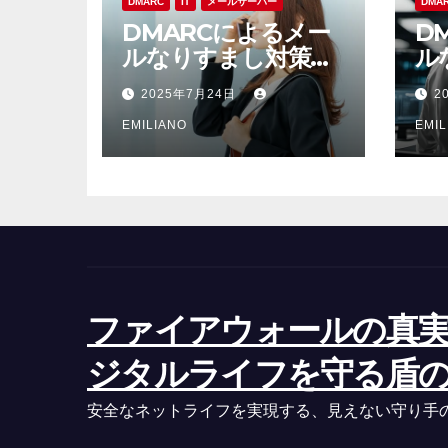
送
DMARC
IT
メールサーバー
DMA
DMARCによるメー
D
り
ルなりすまし対策最
ル
前線認証技術と運用
企
2025年7月24日
2
の実践ポイント
リ
EMILIANO
EMIL
ファイアウォールの真
ジタルライフを守る盾
安全なネットライフを実現する、見えない守り手