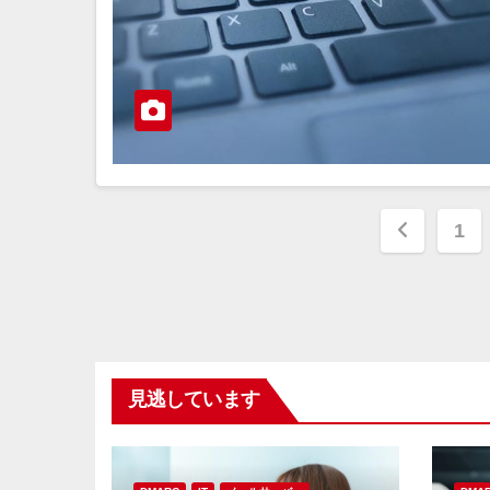
投
1
稿
の
ペ
見逃しています
ー
ジ