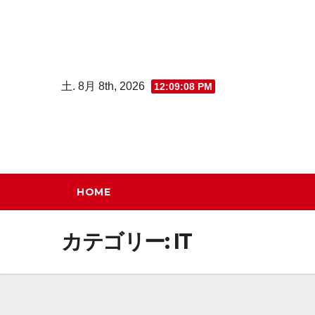
コ
ン
テ
ン
土. 8月 8th, 2026
12:09:09 PM
ツ
へ
ス
キ
ッ
HOME
プ
カテゴリー:
IT