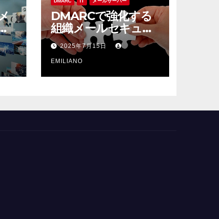
DMARC
IT
メールサーバー
メ
DMARCで強化する
と
組織メールセキュリ
を
ティ運用と設定の最
2025年7月15日
前線
EMILIANO