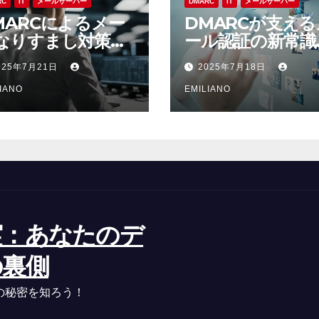
RC
IT
メールサーバー
DMARC
IT
メールサーバー
MARCによるメー
DMARCが支える
なりすまし対策で
ール認証の新常識
業信頼性とセキュ
確実運用が安全性
025年7月21日
2025年7月18日
ティを守る最前線
高める
IANO
EMILIANO
実：あなたのデ
の裏側
の秘密を知ろう！